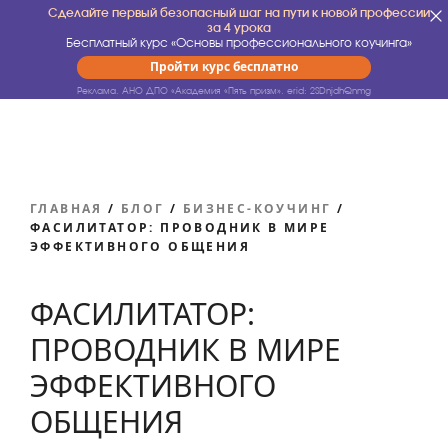
Сделайте первый безопасный шаг на пути к новой профессии
за 4 урока
Бесплатный курс «Основы профессионального коучинга»
Пройти курс бесплатно
Реклама. АНО ДПО «Академия «Пять призм».
erid: 2SDnjdhQnmg
ГЛАВНАЯ
/
БЛОГ
/
БИЗНЕС-КОУЧИНГ
/
ФАСИЛИТАТОР: ПРОВОДНИК В МИРЕ
ЭФФЕКТИВНОГО ОБЩЕНИЯ
ФАСИЛИТАТОР:
ПРОВОДНИК В МИРЕ
ЭФФЕКТИВНОГО
ОБЩЕНИЯ