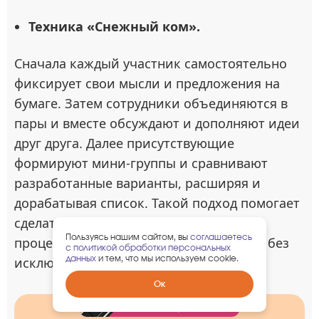
Техника «Снежный ком».
Сначала каждый участник самостоятельно
фиксирует свои мысли и предложения на
бумаге. Затем сотрудники объединяются в
пары и вместе обсуждают и дополняют идеи
друг друга. Далее присутствующие
формируют мини-группы и сравнивают
разработанные варианты, расширяя и
дорабатывая список. Такой подход помогает
сделать обсуждение коллективным
Пользуясь нашим сайтом, вы
соглашаетесь
процессом и вовлечь в работу каждого без
с политикой обработки персональных
данных
и тем, что мы используем cookie.
исключения.
Забрать
Ок
гарантированный
подарок