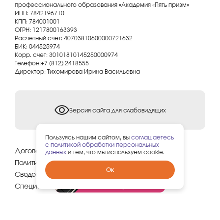
профессионального образования «Академия «Пять призм»
ИНН: 7842196710
КПП: 784001001
ОГРН: 1217800163393
Расчетный счет: 40703810600000721632
БИК: 044525974
Корр. счет: 30101810145250000974
Телефон:+7 (812) 2418555
Директор: Тихомирова Ирина Васильевна
Версия сайта для слабовидящих
Пользуясь нашим сайтом, вы
соглашаетесь
с политикой обработки персональных
Договор оферты
данных
и тем, что мы используем cookie.
Политика конфиденциальности
Забрать
Ок
Сведения об образовательной организации
гарантированный
подарок
Специальная оценка условий труда
RU | Copyright, © 2026 5prism.ru