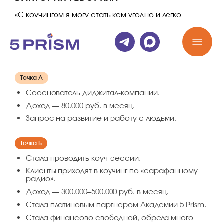
«С коучингом я могу стать кем угодно и легко
достичь самых масштабных целей. И это, пожалуй,
самый ценный подарок всем студентам Академии
5 Prism, который никто изначально не ожидает
получить».
Точка А
Сооснователь диджитал-компании.
Доход — 80.000 руб. в месяц.
Запрос на развитие и работу с людьми.
Точка Б
Стала проводить коуч-сессии.
Клиенты приходят в коучинг по «сарафанному
радио».
Доход — 300.000–500.000 руб. в месяц.
Стала платиновым партнером Академии 5 Prism.
Стала финансово свободной, обрела много