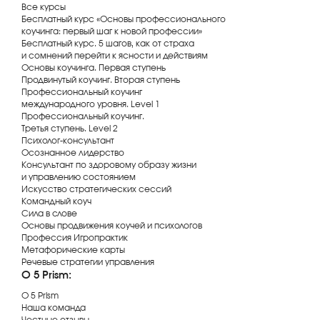
Все курсы
Бесплатный курс «Основы профессионального
коучинга: первый шаг к новой профессии»
Бесплатный курс. 5 шагов, как от страха
и сомнений перейти к ясности и действиям
Основы коучинга. Первая ступень
Продвинутый коучинг. Вторая ступень
Профессиональный коучинг
международного уровня. Level 1
Профессиональный коучинг.
Третья ступень. Level 2
Психолог-консультант
Осознанное лидерство
Консультант по здоровому образу жизни
и управлению состоянием
Искусство стратегических сессий
Командный коуч
Сила в слове
Основы продвижения коучей и психологов
Профессия Игропрактик
Метафорические карты
Речевые стратегии управления
О 5 Prism:
О 5 Prism
Наша команда
Честные отзывы