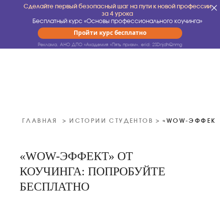
Сделайте первый безопасный шаг на пути к новой профессии
за 4 урока
Бесплатный курс «Основы профессионального коучинга»
Пройти курс бесплатно
Реклама. АНО ДПО «Академия «Пять призм».
erid: 2SDnjdhQnmg
ГЛАВНАЯ
>
ИСТОРИИ СТУДЕНТОВ
>
«WOW-ЭФФЕКТ»
«WOW-ЭФФЕКТ» ОТ
КОУЧИНГА: ПОПРОБУЙТЕ
БЕСПЛАТНО