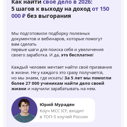
Как найти
своё дело в 2026
:
5 шагов к выходу на доход
от 150
000 ₽
без выгорания
Мы подготовили подборку полезных
документов и вебинаров, которые помогут
вам сделать
первые шаги для поиска себя и увеличения
своего заработка. И да,
это бесплатно
!
Каждый человек мечтает найти своё призвание
в жизни. Не у каждого это сразу получается,
но мы знаем, где искать!
За 5 лет мы помогли
более 27 000 ученикам найти дело своей
жизни
и научили зарабатывать на нем.
Юрий Мурадян
Коуч MCC ICF, входит
в ТОП-5 коучей России