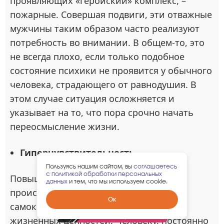
проявляющих «геройский» комплекс, –
пожарные. Совершая подвиги, эти отважные
мужчины таким образом часто реализуют
потребность во внимании. В общем-то, это
не всегда плохо, если только подобное
состояние психики не проявится у обычного
человека, страдающего от равнодушия. В
этом случае ситуация осложняется и
указывает на то, что пора срочно начать
переосмысление жизни.
Гиперчувствительность.
Пользуясь нашим сайтом, вы
соглашаетесь
с политикой обработки персональных
Повышенная чувствительность к
данных
и тем, что мы используем cookie.
происходящему связана с чрезмерной
Забрать
Ок
самокритичностью и низким уровнем
гарантированный
подарок
жизненных ценностей. Человеку, постоянно