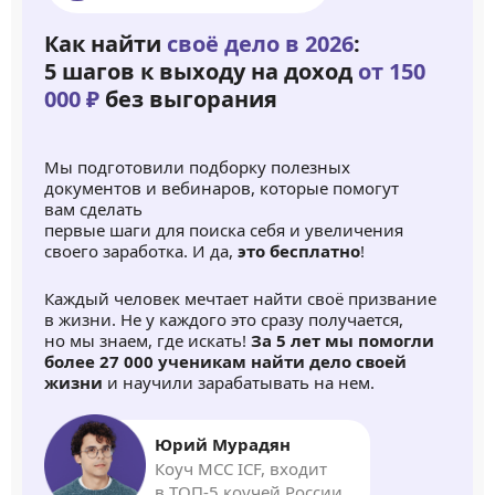
Как найти
своё дело в 2026
:
5 шагов к выходу на доход
от 150
000 ₽
без выгорания
Мы подготовили подборку полезных
документов и вебинаров, которые помогут
вам сделать
первые шаги для поиска себя и увеличения
своего заработка. И да,
это бесплатно
!
Каждый человек мечтает найти своё призвание
в жизни. Не у каждого это сразу получается,
но мы знаем, где искать!
За 5 лет мы помогли
более 27 000 ученикам найти дело своей
жизни
и научили зарабатывать на нем.
Юрий Мурадян
Коуч MCC ICF, входит
в ТОП-5 коучей России