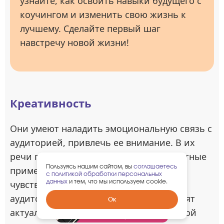
узнайте, как освоить навыки будущего с
коучингом и изменить свою жизнь к
лучшему. Сделайте первый шаг
навстречу новой жизни!
Креативность
Они умеют наладить эмоциональную связь с
аудиторией, привлечь ее внимание. В их
речи присутствуют остроумные, эффектные
Пользуясь нашим сайтом, вы
соглашаетесь
примеры, интересные истории. Они
с политикой обработки персональных
данных
и тем, что мы используем cookie.
чувствуют психологический настрой
аудитории, проявляют гибкость, находят
Забрать
Ок
гарантированный
актуальные темы для каждой конкретной
подарок