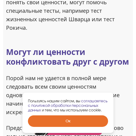
понять свои ценности, могут помочь
специальные тесты, например тест
жизненных ценностей Шварца или тест
Рокича.
Могут ли ценности
конфликтовать друг с другом
Порой нам не удается в полной мере
следовать всем своим ценностям
одновременно — и тогда наше поведение
Пользуясь нашим сайтом, вы
соглашаетесь
начинает расходиться с тем, во что мы
с политикой обработки персональных
данных
и тем, что мы используем cookie.
искренне верим.
Забрать
Ок
гарантированный
Представьте человека, который одинаково
подарок